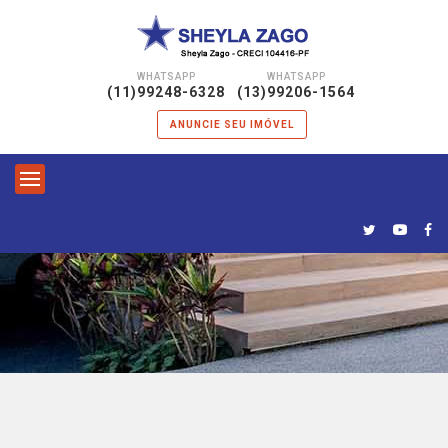
WHATSAPP
WHATSAPP
|
(11)99248-6328
(13)99206-1564
ANUNCIE SEU IMÓVEL