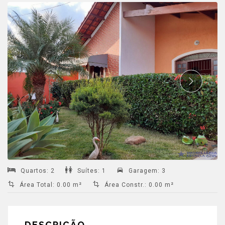
Quartos
:
2
Suítes
:
1
Garagem
:
3
Área Total
:
0.00 m²
Área Constr.
:
0.00 m²
DESCRIÇÃO