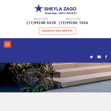
WHATSAPP
WHATSAPP
|
(11)99248-6328
(13)99206-1564
ANUNCIE SEU IMÓVEL