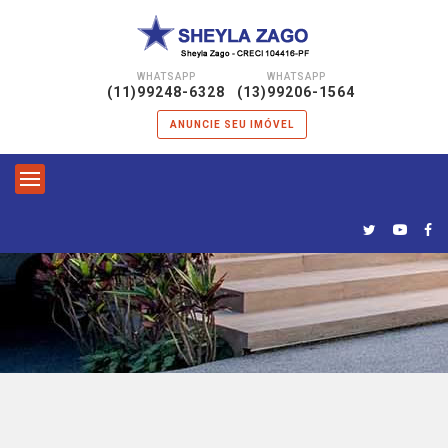
WHATSAPP
WHATSAPP
|
(11)99248-6328
(13)99206-1564
ANUNCIE SEU IMÓVEL